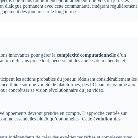
jectifs communs qui influencent durablement l’univers du jeu. Ces
 un dialogue permanent avec cette communauté, intégrant régulièrement
engagement des joueurs sur le long terme.
ions innovantes pour gérer la
complexité computationnelle
d’un
ntait un défi sans précédent, nécessitant des années de recherche et
icipent les actions probables du joueur, réduisant considérablement les
érience fluide sur une variété de plateformes, des PC haut de gamme aux
our concrétiser sa vision révolutionnaire du jeu vidéo.
développements devront prendre en compte. L’approche centrée sur
s comme essentielles plutôt qu’optionnelles. Cette
évolution des
peurs indépendants de créer des expériences riches et complexes avec