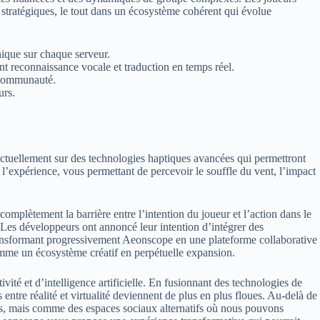
s stratégiques, le tout dans un écosystème cohérent qui évolue
nique sur chaque serveur.
ant reconnaissance vocale et traduction en temps réel.
a communauté.
urs.
ctuellement sur des technologies haptiques avancées qui permettront
 l’expérience, vous permettant de percevoir le souffle du vent, l’impact
omplètement la barrière entre l’intention du joueur et l’action dans le
 Les développeurs ont annoncé leur intention d’intégrer des
transformant progressivement Aeonscope en une plateforme collaborative
omme un écosystème créatif en perpétuelle expansion.
ité et d’intelligence artificielle. En fusionnant des technologies de
ntre réalité et virtualité deviennent de plus en plus floues. Au-delà de
ts, mais comme des espaces sociaux alternatifs où nous pouvons