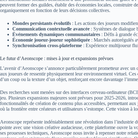
peuvent former des guildes, établir des économies locales, construire de
organiquement en fonction de leurs décisions collectives.
Mondes persistants évolutifs
: Les actions des joueurs modifien
Communication contextuelle avancée
: Systèmes de dialogue ba
Événements dynamiques communautaires
: Défis à grande éc
Économie joueur-joueur sophistiquée
: Marchés autorégulés ave
Synchronisation cross-plateforme
: Expérience multijoueur flu
Le futur d’Aeonscope : mises à jour et expansions prévues
L’avenir d’Aeonscope s’annonce particulièrement prometteur avec un ca
aux joueurs de ressentir physiquement leur environnement virtuel. Ces
d’un coup ou la texture d’un objet, renforçant encore davantage l’imme
Des recherches sont menées sur des interfaces cerveau-ordinateur (BCI) q
jeu. Plusieurs expansions majeures sont prévues pour 2025-2026, introdu
fonctionnalités de création de contenu plus accessibles, permettant au
où la frontière entre créateurs et utilisateurs s’estompe. Cette visio
Aeonscope représente indéniablement une révolution dans l’industrie du j
pointe avec une vision créative audacieuse, cette plateforme ouvre la vo
ses prouesses techniques, Aeonscope nous invite à repenser notre rela