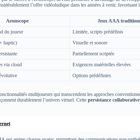
 considérablement l’offre vidéoludique dans les années à venir, favorisan
Aeonscope
Jeux AAA tradition
d du joueur
Limitée, scripts prédéfinis
 haptic)
Visuelle et sonore
rsistante
Partiellement scriptée
s via cloud
Exigences matérielles élevées
évolutive
Options prédéfinies
onctionnalités multijoueurs qui transcendent les approches conventionne
çonnent durablement l’univers virtuel. Cette
persistance collaborative
ernet
à l’IA qui anime chaque avatar, permettant des communications non-ver