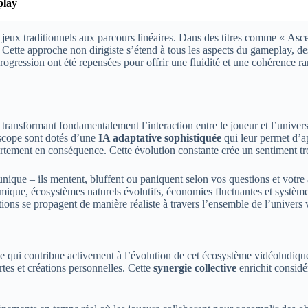
play
s jeux traditionnels aux parcours linéaires. Dans des titres comme « As
 Cette approche non dirigiste s’étend à tous les aspects du gameplay, des
progression ont été repensées pour offrir une fluidité et une cohérence r
e, transformant fondamentalement l’interaction entre le joueur et l’univ
nscope sont dotés d’une
IA adaptative sophistiquée
qui leur permet d’a
rtement en conséquence. Cette évolution constante crée un sentiment tro
ue – ils mentent, bluffent ou paniquent selon vos questions et votre app
namique, écosystèmes naturels évolutifs, économies fluctuantes et systèm
ns se propagent de manière réaliste à travers l’ensemble de l’univers vi
ui contribue activement à l’évolution de cet écosystème vidéoludique
es et créations personnelles. Cette
synergie collective
enrichit consid