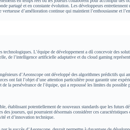
ements en temps réel où les joueurs collaborent pour accomplir des ob
onde partagé et en constante évolution. Les développeurs entretiennent
cle vertueuse d’amélioration continue qui maintient l’enthousiasme et l’
s technologiques. L’équipe de développement a dû concevoir des solut
elle, de l’intelligence artificielle adaptative et du cloud gaming représe
ingénieurs d’Aeonscope ont développé des algorithmes prédictifs qui ant
rces ont fait l’objet d’une attention particulière pour garantir une exp
de la persévérance de l’équipe, qui a repoussé les limites du possible p
ble, établissant potentiellement de nouveaux standards que les futurs 
ntes des joueurs, qui pourraient désormais considérer ces caractéristique
ité et d’innovation technique.
ée par le succès d’Aeonscope, devrait permettre à davantage de dévelop