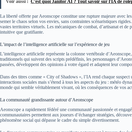
Voir aussi :
C'est quoi Janitor AI ? Tout savoir sur l'IA de role
La liberté offerte par Aeonscope constitue une rupture majeure avec le
semer le chaos selon vos envies, sans contraintes scénaristiques rigides.
vastes territoires virtuels. Les mécaniques de combat, d’artisanat et de 
intuitive que gratifiante.
L’impact de l’intelligence artificielle sur l’expérience de jeu
L’intelligence artificielle représente la colonne vertébrale d’Aeonscop
traditionnels qui suivent des scripts prédéfinis, les personnages d’Aeo
passées, développent des opinions à votre égard et adaptent leur compo
Dans des titres comme « City of Shadows », l’IA rend chaque suspect uniq
interactions sociales mais s’étend à tous les aspects du jeu : météo dy
monde qui semble véritablement vivant, où les conséquences de vos actio
La communauté grandissante autour d’Aeonscope
Aeonscope a rapidement fédéré une communauté passionnée et engagée q
communautaires permettent aux joueurs d’échanger stratégies, découvert
phénomène social qui dépasse le cadre du simple divertissement.