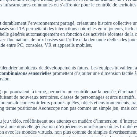
s infrastructures communes ou s’affronter pour le contrôle de territoire
t durablement l’environnement partagé, créant une histoire collective u
sés sur l’IA permettant des interactions naturelles entre joueurs, inclu
helle générés automatiquement en fonction des activités récentes de l
c fluctuations de prix basées sur l’offre et la demande réelles des joue
ide entre PC, consoles, VR et appareils mobiles.
lendrier ambitieux de développements futurs. Les équipes travaillent a
combinaisons sensorielles
promettent d’ajouter une dimension tactile à
rsion.
ui pourraient, à terme, permettre un contrôle par la pensée, éliminant c
isant de nouveaux territoires, classes de personnages et arcs narratifs.
x joueurs de concevoir leurs propres quêtes, objets et environnements, 
n à long terme positionne Aeonscope non pas comme un simple jeu, mais c
eu vidéo, redéfinissant nos attentes en matière d’immersion, d’interactiv
ie à une nouvelle génération d’expériences numériques où les frontières e
tion avec les mondes virtuels, non plus comme de simples divertissemen