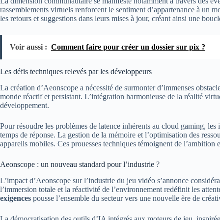
La dimension communautaire se manifeste notamment à travers des évén
rassemblements virtuels renforcent le sentiment d’appartenance à un m
les retours et suggestions dans leurs mises à jour, créant ainsi une bou
Voir aussi :
Comment faire pour créer un dossier sur pix ?
Les défis techniques relevés par les développeurs
La création d’Aeonscope a nécessité de surmonter d’immenses obstacle
monde réactif et persistant. L’intégration harmonieuse de la réalité virtu
développement.
Pour résoudre les problèmes de latence inhérents au cloud gaming, les 
temps de réponse. La gestion de la mémoire et l’optimisation des ressou
appareils mobiles. Ces prouesses techniques témoignent de l’ambition et 
Aeonscope : un nouveau standard pour l’industrie ?
L’impact d’Aeonscope sur l’industrie du jeu vidéo s’annonce considéra
l’immersion totale et la réactivité de l’environnement redéfinit les atte
exigences
pousse l’ensemble du secteur vers une nouvelle ère de créativ
La démocratisation des outils d’IA intégrés aux moteurs de jeu, inspir