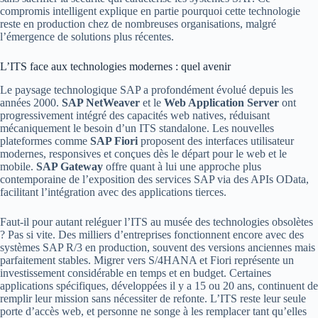
compromis intelligent explique en partie pourquoi cette technologie
reste en production chez de nombreuses organisations, malgré
l’émergence de solutions plus récentes.
L’ITS face aux technologies modernes : quel avenir
Le paysage technologique SAP a profondément évolué depuis les
années 2000.
SAP NetWeaver
et le
Web Application Server
ont
progressivement intégré des capacités web natives, réduisant
mécaniquement le besoin d’un ITS standalone. Les nouvelles
plateformes comme
SAP Fiori
proposent des interfaces utilisateur
modernes, responsives et conçues dès le départ pour le web et le
mobile.
SAP Gateway
offre quant à lui une approche plus
contemporaine de l’exposition des services SAP via des APIs OData,
facilitant l’intégration avec des applications tierces.
Faut-il pour autant reléguer l’ITS au musée des technologies obsolètes
? Pas si vite. Des milliers d’entreprises fonctionnent encore avec des
systèmes SAP R/3 en production, souvent des versions anciennes mais
parfaitement stables. Migrer vers S/4HANA et Fiori représente un
investissement considérable en temps et en budget. Certaines
applications spécifiques, développées il y a 15 ou 20 ans, continuent de
remplir leur mission sans nécessiter de refonte. L’ITS reste leur seule
porte d’accès web, et personne ne songe à les remplacer tant qu’elles