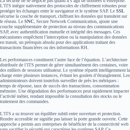
La sécurité ne se négocie pas quand il s’agit de données d’entreprise.
L’ITS intègre nativement des protocoles de chiffrement robustes pour
protéger les échanges entre le navigateur et le système SAP. Le
SSL
sécurise la couche de transport, chiffrant les données qui transitent sur
le réseau. Le
SNC
, Secure Network Communication, ajoute une
couche supplémentaire de protection au niveau des communications
SAP, avec authentification mutuelle et intégrité des messages. Ces
mécanismes empêchent l’interception ou la manipulation des données
en transit, un prérequis absolu pour des applications traitant des
transactions financières ou des informations RH.
Les performances constituent l’autre face de l’équation. L’architecture
distribuée de l’ITS permet de gérer simultanément des centaines, voire
des milliers de sessions utilisateur. Le système répartit intelligemment la
charge entre plusieurs instances, évitant les goulets d’étranglement. Les
administrateurs doivent toutefois surveiller de près les métriques :
temps de réponse, taux de succès des transactions, consommation
mémoire. Une dégradation des performances peut rapidement impacter
l’activité métier, rendant impossible la consultation des stocks ou le
traitement des commandes.
L’ITS a su trouver un équilibre subtil entre ouverture et protection.
Rendre accessible ne signifie pas laisser la porte grande ouverte. Cette
approche a permis aux entreprises de bénéficier de la connectivité web
sans sacrifier la sécurité qui caractérise les systèmes SAP. Ce